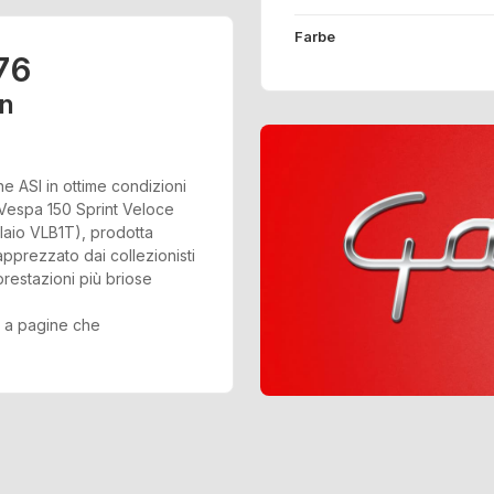
Farbe
76
en
e ASI in ottime condizioni
 Vespa 150 Sprint Veloce
elaio VLB1T), prodotta
pprezzato dai collezionisti
 prestazioni più briose
e a pagine che