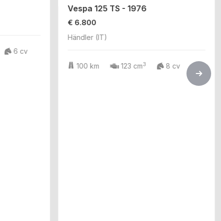
Vespa 125 TS - 1976
€ 6.800
Händler (IT)
6 cv
3
100 km
123 cm
8 cv