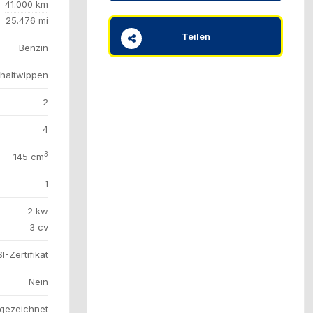
41.000 km
25.476 mi
Teilen
Benzin
haltwippen
2
4
3
145 cm
1
2 kw
3 cv
I-Zertifikat
Nein
gezeichnet