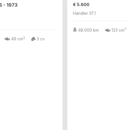
€ 5.600
S - 1973
Händler (IT)
3
48.000 km
123 cm
3
49 cm
3 cv