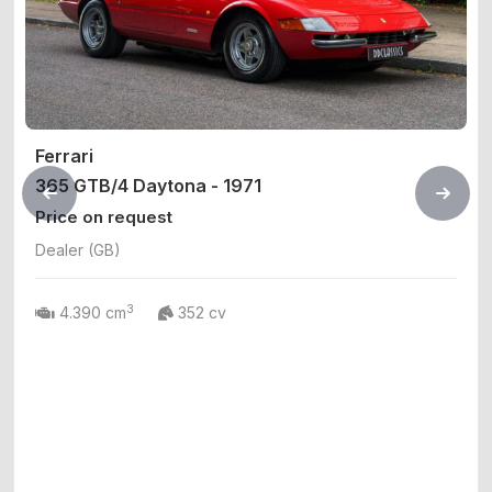
Ferrari
365 GTB/4 Daytona - 1971
Price on request
Dealer (GB)
3
4.390 cm
352 cv