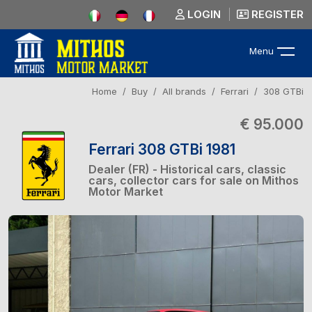
LOGIN
REGISTER
Menu
Home
Buy
All brands
Ferrari
308 GTBi
€ 95.000
Ferrari 308 GTBi 1981
Dealer (FR) - Historical cars, classic
cars, collector cars for sale on Mithos
Motor Market