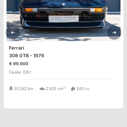
Ferrari
308 GTB - 1976
€ 99.900
Dealer (DK)
3
93.342 km
2.926 cm
240 cv