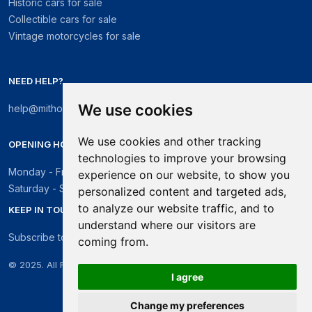
Historic cars for sale
Collectible cars for sale
Vintage motorcycles for sale
NEED HELP?
We use cookies
help@mithosmarket.com
We use cookies and other tracking
OPENING HOURS
technologies to improve your browsing
Monday - Friday: 09:00 - 17:30
experience on our website, to show you
Saturday - Sunday: Closed
personalized content and targeted ads,
to analyze our website traffic, and to
KEEP IN TOUCH
understand where our visitors are
Subscribe to our newsletter
coming from.
© 2025. All Rights Reserved.
I agree
Change my preferences