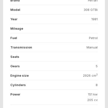
Brand
Ferrari
Model
308 GTBi
Year
1981
Mileage
Fuel
Petrol
Transmission
Manual
Seats
Gears
5
3
Engine size
2926 cm
Cylinders
8
Power
151 kw
205 cv